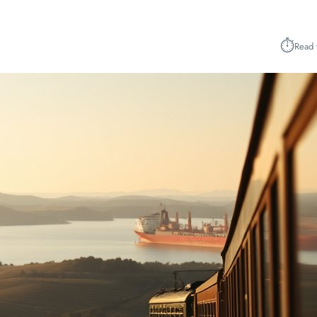
⏱︎
Read 