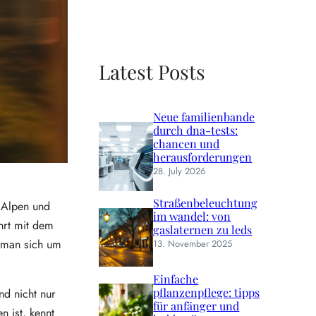
Latest Posts
Neue familienbande
durch dna-tests:
chancen und
herausforderungen
28. July 2026
Straßenbeleuchtung
n Alpen und
im wandel: von
hrt mit dem
gaslaternen zu leds
s man sich um
13. November 2025
Einfache
pflanzenpflege: tipps
nd nicht nur
für anfänger und
n ist, kennt