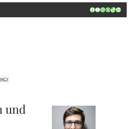
Facebook
YouTube
Instagram
X
TikTok
Linked
VACY
n und