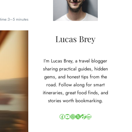
time:
3–5 minutes
Lucas Brey
I’m Lucas Brey, a travel blogger
sharing practical guides, hidden
gems, and honest tips from the
road. Follow along for smart
itineraries, great food finds, and
stories worth bookmarking.
Facebook
YouTube
Instagram
X
TikTok
LinkedIn