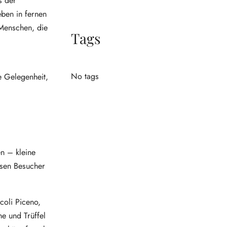
s der
eben in fernen
 Menschen, die
Tags
No tags
e Gelegenheit,
en – kleine
ssen Besucher
coli Piceno,
e und Trüffel