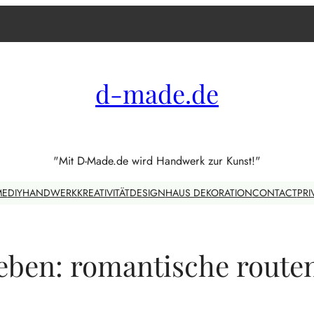
d-made.de
"Mit D-Made.de wird Handwerk zur Kunst!"
ME
DIY
HANDWERK
KREATIVITÄT
DESIGN
HAUS DEKORATION
CONTACT
PRI
leben: romantische route