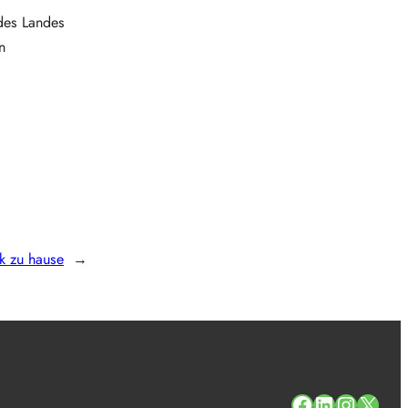
 des Landes
n
k zu hause
→
#
#
#
#