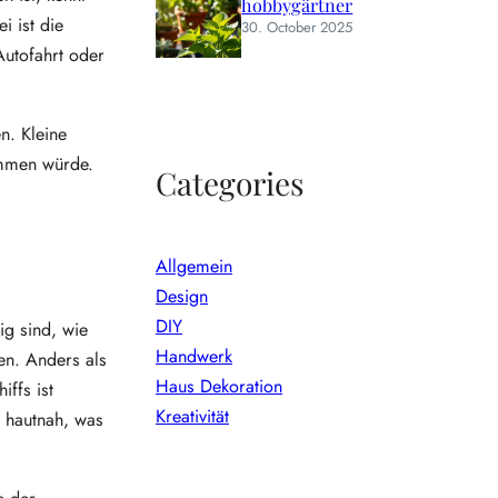
hobbygärtner
i ist die
30. October 2025
Autofahrt oder
n. Kleine
ommen würde.
Categories
Allgemein
Design
DIY
ig sind, wie
Handwerk
en. Anders als
Haus Dekoration
iffs ist
Kreativität
t hautnah, was