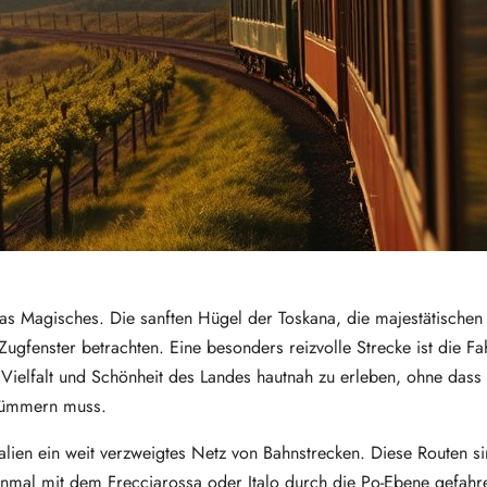
twas Magisches. Die sanften Hügel der Toskana, die majestätische
gfenster betrachten. Eine besonders reizvolle Strecke ist die Fa
e Vielfalt und Schönheit des Landes hautnah zu erleben, ohne das
 kümmern muss.
ien ein weit verzweigtes Netz von Bahnstrecken. Diese Routen si
inmal mit dem Frecciarossa oder Italo durch die Po-Ebene gefahre