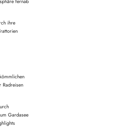
osphäre fernab
rch ihre
rattorien
erkömmlichen
r Radreisen
durch
 zum Gardasee
ghlights