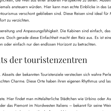
glichkeit, die Welt aus einer anderen Perspektive zu sehen. Abseit
niemals ansteuern würden. Hier kann man echte Einblicke in das L
ourismus verschont geblieben sind. Diese Reisen sind ideal für
ort zu verzichten.
bereitung und Anpassungsfähigkeit. Die Kabinen sind einfach, das
are. Doch gerade diese Einfachheit macht den Reiz aus. Es ist ein
sen oder einfach nur den endlosen Horizont zu betrachten.
ts der touristenzentren
. Abseits der bekannten Touristenziele verstecken sich wahre Perl
lschten Charme. Diese Orte haben ihren eigenen Rhythmus und la
. Hier findet man mittelalterliche Städtchen wie Urbino oder As
der das Piemont im Nordwesten Italiens – bekannt für seine Wein