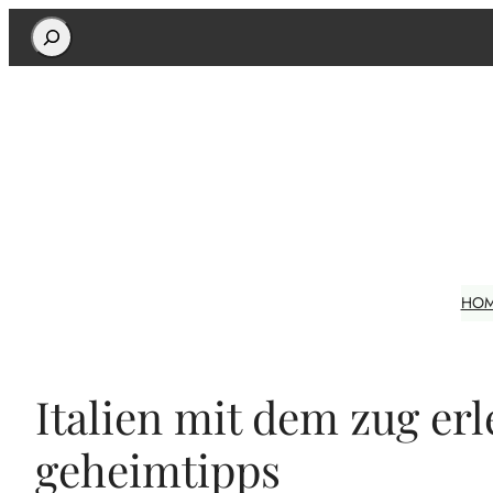
Search
HO
Italien mit dem zug er
geheimtipps