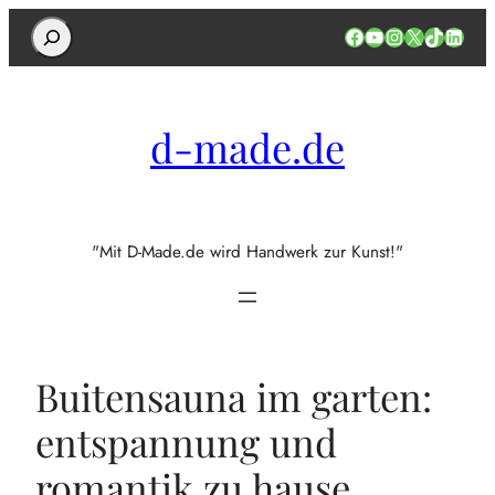
Search
Facebook
YouTube
Instagram
X
TikTok
Linked
d-made.de
"Mit D-Made.de wird Handwerk zur Kunst!"
Buitensauna im garten:
entspannung und
romantik zu hause