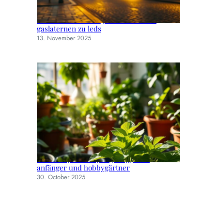
Straßenbeleuchtung im wandel: von
gaslaternen zu leds
13. November 2025
Einfache pflanzenpflege: tipps für
anfänger und hobbygärtner
30. October 2025