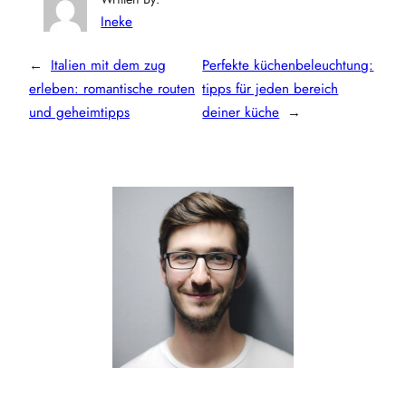
Ineke
←
Italien mit dem zug
Perfekte küchenbeleuchtung:
erleben: romantische routen
tipps für jeden bereich
und geheimtipps
deiner küche
→