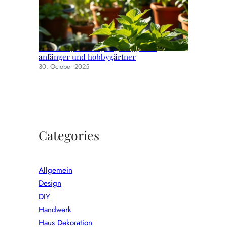
Einfache pflanzenpflege: tipps für
anfänger und hobbygärtner
30. October 2025
Categories
Allgemein
Design
DIY
Handwerk
Haus Dekoration