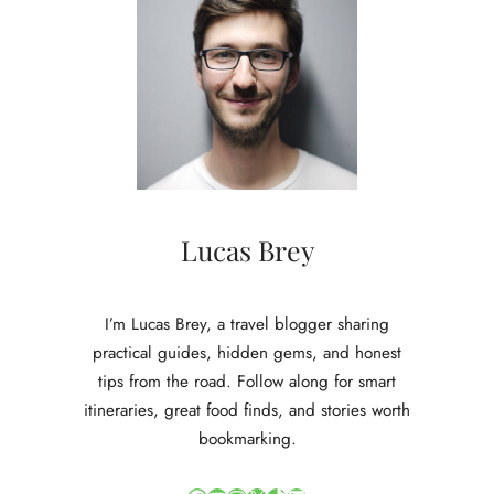
a
d
i
t
i
o
n
e
l
l
Lucas Brey
e
H
a
I’m Lucas Brey, a travel blogger sharing
n
practical guides, hidden gems, and honest
d
tips from the road. Follow along for smart
w
itineraries, great food finds, and stories worth
e
r
bookmarking.
k
s