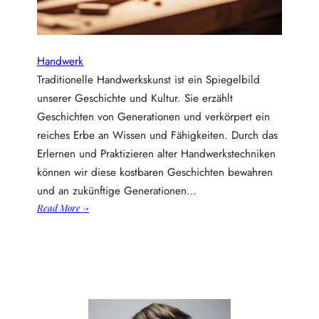
k
w
i
e
Handwerk
d
Traditionelle Handwerkskunst ist ein Spiegelbild
e
unserer Geschichte und Kultur. Sie erzählt
r
Geschichten von Generationen und verkörpert ein
a
reiches Erbe an Wissen und Fähigkeiten. Durch das
u
f
Erlernen und Praktizieren alter Handwerkstechniken
l
können wir diese kostbaren Geschichten bewahren
e
und an zukünftige Generationen…
b
:
Read More →
t
W
a
r
u
m
t
r