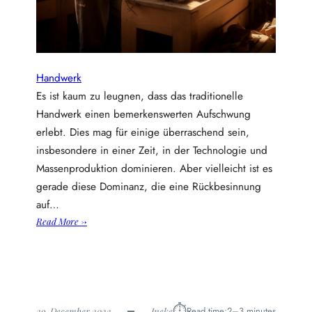
Handwerk
Es ist kaum zu leugnen, dass das traditionelle
Handwerk einen bemerkenswerten Aufschwung
erlebt. Dies mag für einige überraschend sein,
insbesondere in einer Zeit, in der Technologie und
Massenproduktion dominieren. Aber vielleicht ist es
gerade diese Dominanz, die eine Rückbesinnung
auf…
:
Read More →
W
a
r
u
m
⏱︎
Read time:
2–3 minutes
29. December 2023
Ineke