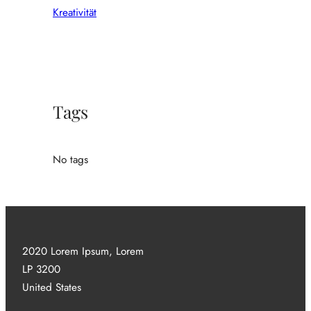
Kreativität
Tags
No tags
2020 Lorem Ipsum, Lorem
LP 3200
United States