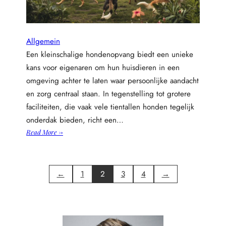
e
i
n
-
Allgemein
h
Een kleinschalige hondenopvang biedt een unieke
a
kans voor eigenaren om hun huisdieren in een
l
omgeving achter te laten waar persoonlijke aandacht
s
en zorg centraal staan. In tegenstelling tot grotere
k
e
faciliteiten, die vaak vele tientallen honden tegelijk
t
onderdak bieden, richt een…
t
:
Read More →
e
K
n
l
:
e
s
←
1
2
3
4
→
i
t
n
i
s
l
c
v
h