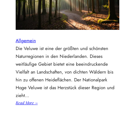
u
n
d
h
i
p
Allgemein
-
h
Die Veluwe ist eine der größten und schönsten
o
Naturregionen in den Niederlanden. Dieses
p
weitläufige Gebiet bietet eine beeindruckende
:
Vielfalt an Landschaften, von dichten Wäldern bis
t
hin zu offenen Heideflächen. Der Nationalpark
r
Hoge Veluwe ist das Herzstück dieser Region und
e
n
zieht…
d
:
Read More →
s
D
i
i
n
e
d
v
e