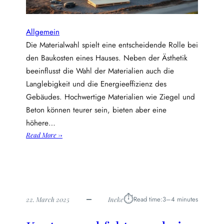
u
s
b
Allgemein
a
Die Materialwahl spielt eine entscheidende Rolle bei
u
den Baukosten eines Hauses. Neben der Ästhetik
:
beeinflusst die Wahl der Materialien auch die
s
t
Langlebigkeit und die Energieeffizienz des
a
Gebäudes. Hochwertige Materialien wie Ziegel und
n
Beton können teurer sein, bieten aber eine
d
höhere…
o
:
Read More →
r
K
t
o
,
s
m
t
a
e
t
⏱︎
Read time:
3–4 minutes
22. March 2025
Ineke
n
e
t
r
r