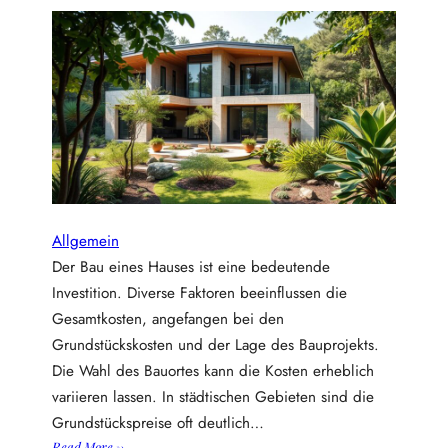
l
i
n
e
-
k
a
r
t
e
n
Allgemein
:
Der Bau eines Hauses ist eine bedeutende
s
Investition. Diverse Faktoren beeinflussen die
o
Gesamtkosten, angefangen bei den
n
u
Grundstückskosten und der Lage des Bauprojekts.
t
Die Wahl des Bauortes kann die Kosten erheblich
z
variieren lassen. In städtischen Gebieten sind die
t
Grundstückspreise oft deutlich…
d
:
Read More →