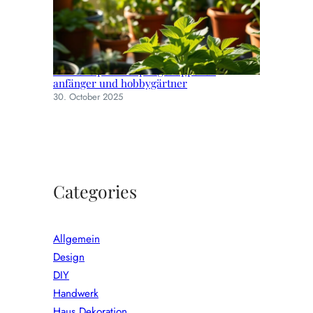
Einfache pflanzenpflege: tipps für
anfänger und hobbygärtner
30. October 2025
Categories
Allgemein
Design
DIY
Handwerk
Haus Dekoration