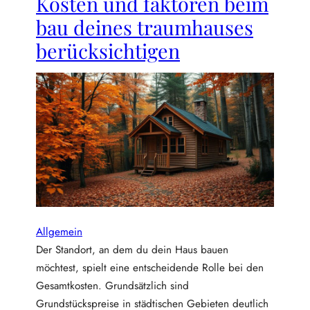
Kosten und faktoren beim
i
e
a
bau deines traumhauses
i
l
berücksichtigen
b
i
e
e
r
n
b
u
e
n
i
d
m
p
h
l
a
a
u
n
s
u
b
n
a
Allgemein
g
u
Der Standort, an dem du dein Haus bauen
:
möchtest, spielt eine entscheidende Rolle bei den
w
Gesamtkosten. Grundsätzlich sind
a
s
Grundstückspreise in städtischen Gebieten deutlich