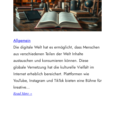
n
b
e
i
m
b
a
Allgemein
u
Die digitale Welt hat es ermöglicht, dass Menschen
d
aus verschiedenen Teilen der Welt Inhalte
e
austauschen und konsumieren können. Diese
i
n
globale Vernetzung hat die kulturelle Vielfalt im
e
Internet erheblich bereichert. Plattformen wie
s
YouTube, Instagram und TikTok bieten eine Bühne für
t
kreative…
r
:
Read More →
a
K
u
u
m
l
h