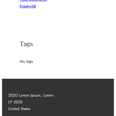
Kreativität
Tags
No tags
2020 Lorem Ipsum, Lorem
LP 3200
United States