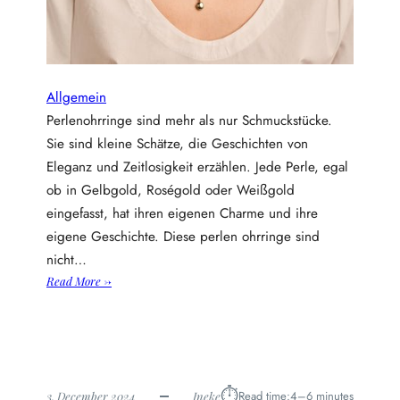
n
:
n
a
t
Allgemein
u
Perlenohrringe sind mehr als nur Schmuckstücke.
r
Sie sind kleine Schätze, die Geschichten von
p
Eleganz und Zeitlosigkeit erzählen. Jede Perle, egal
a
ob in Gelbgold, Roségold oder Weißgold
r
a
eingefasst, hat ihren eigenen Charme und ihre
d
eigene Geschichte. Diese perlen ohrringe sind
i
nicht…
e
:
Read More →
s
P
e
e
z
r
u
l
m
e
w
⏱︎
Read time:
4–6 minutes
3. December 2024
Ineke
n