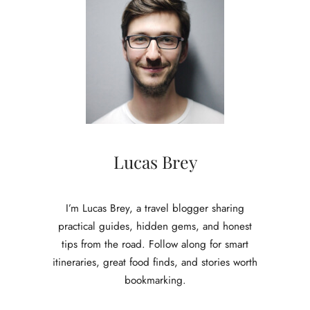
o
a
l
l
l
i
u
g
n
e
d
h
p
o
e
n
r
d
s
e
ö
Lucas Brey
n
n
o
l
p
i
v
I’m Lucas Brey, a travel blogger sharing
c
a
practical guides, hidden gems, and honest
h
n
tips from the road. Follow along for smart
g
itineraries, great food finds, and stories worth
b
bookmarking.
i
e