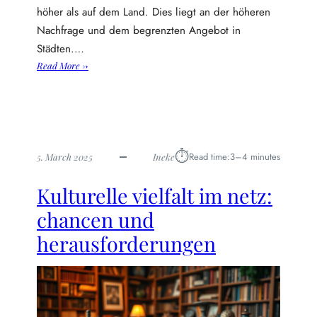
d
höher als auf dem Land. Dies liegt an der höheren
u
Nachfrage und dem begrenzten Angebot in
b
Städten.…
e
:
Read More →
a
K
c
o
h
s
t
t
e
e
n
⏱︎
Read time:
3–4 minutes
5. March 2025
Ineke
n
s
u
o
Kulturelle vielfalt im netz:
n
l
d
l
chancen und
f
t
herausforderungen
a
e
k
s
t
t
o
r
e