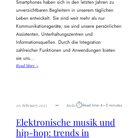
Smartphones haben sich in den letzten Jahren zu
:
unverzichtbaren Begleitern in unserem täglichen
c
Leben entwickelt. Sie sind weit mehr als nur
h
a
Kommunikationsgeräte; sie sind unsere persönlichen
n
Assistenten, Unterhaltungszentren und
c
Informationsquellen. Durch die Integration
e
zahlreicher Funktionen und Anwendungen bieten
n
sie uns…
u
:
Read More →
n
S
d
m
h
a
e
r
r
t
a
⏱︎
Read time:
4–5 minutes
20. February 2025
Ineke
p
u
h
s
Elektronische musik und
o
f
n
o
hip-hop: trends in
e
r