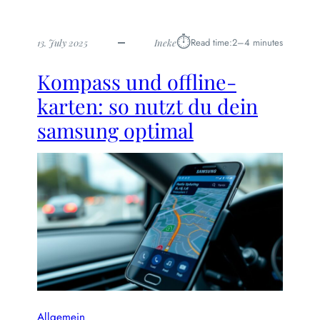
⏱︎
Read time:
2–4 minutes
13. July 2025
Ineke
Kompass und offline-
karten: so nutzt du dein
samsung optimal
Allgemein