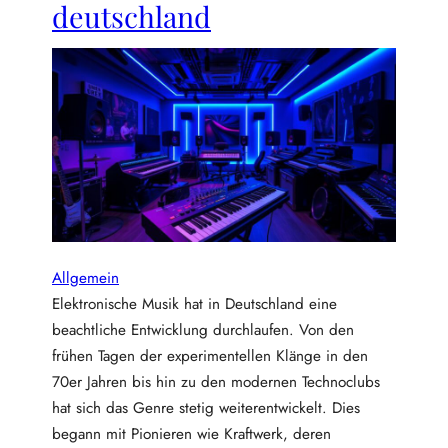
deutschland
s
d
u
e
n
r
d
u
s
n
m
g
a
e
r
n
t
e
g
a
d
Allgemein
g
Elektronische Musik hat in Deutschland eine
e
beachtliche Entwicklung durchlaufen. Von den
t
frühen Tagen der experimentellen Klänge in den
s
:
70er Jahren bis hin zu den modernen Technoclubs
d
hat sich das Genre stetig weiterentwickelt. Dies
e
begann mit Pionieren wie Kraftwerk, deren
i