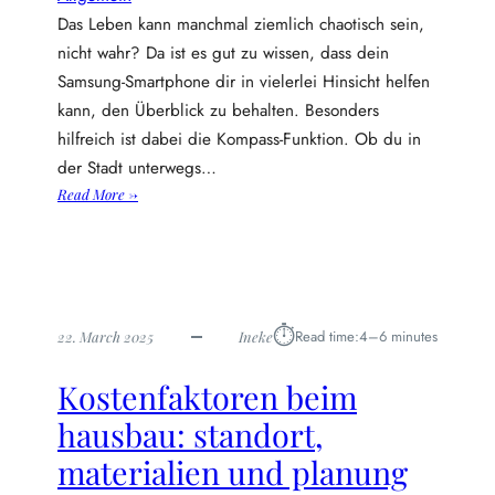
Das Leben kann manchmal ziemlich chaotisch sein,
nicht wahr? Da ist es gut zu wissen, dass dein
Samsung-Smartphone dir in vielerlei Hinsicht helfen
kann, den Überblick zu behalten. Besonders
hilfreich ist dabei die Kompass-Funktion. Ob du in
der Stadt unterwegs…
:
Read More →
K
o
m
p
a
⏱︎
Read time:
4–6 minutes
22. March 2025
Ineke
s
s
Kostenfaktoren beim
u
n
hausbau: standort,
d
materialien und planung
o
ff