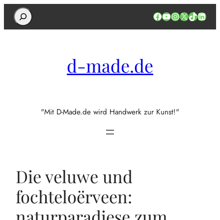
Search
Facebook
YouTube
Instagram
X
TikTok
Linked
d-made.de
"Mit D-Made.de wird Handwerk zur Kunst!"
Die veluwe und
fochteloërveen:
naturparadiese zum