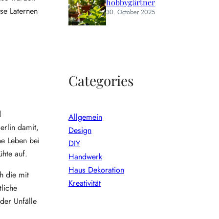
hobbygärtner
se Laternen
30. October 2025
Categories
d
Allgemein
erlin damit,
Design
he Leben bei
DIY
hte auf.
Handwerk
Haus Dekoration
h die mit
Kreativität
tliche
der Unfälle