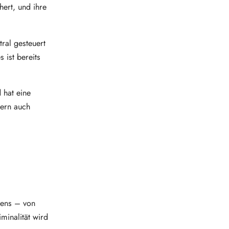
ert, und ihre
tral gesteuert
 ist bereits
 hat eine
dern auch
ebens – von
minalität wird