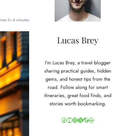
time:
3–4 minutes
Lucas Brey
I’m Lucas Brey, a travel blogger
sharing practical guides, hidden
gems, and honest tips from the
road. Follow along for smart
itineraries, great food finds, and
stories worth bookmarking.
Facebook
YouTube
Instagram
X
TikTok
LinkedIn