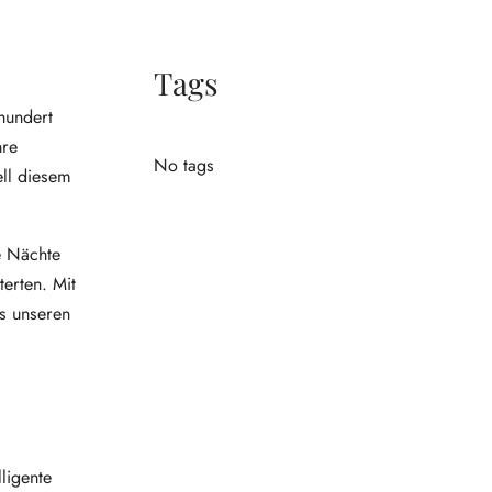
Tags
hundert
hre
No tags
ell diesem
e Nächte
erten. Mit
us unseren
ligente