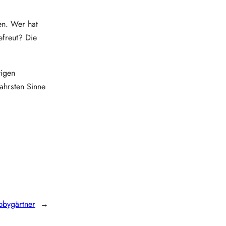
en. Wer hat
efreut? Die
tigen
ahrsten Sinne
bbygärtner
→