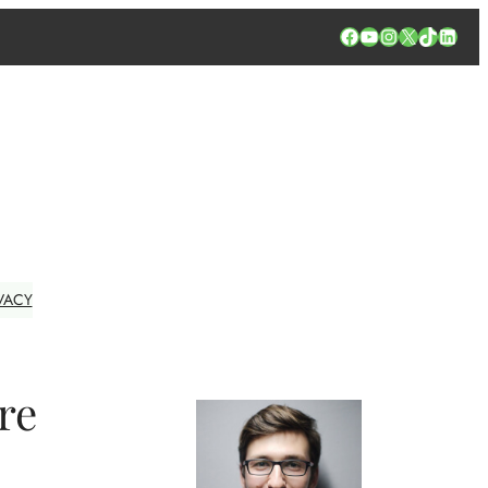
Facebook
YouTube
Instagram
X
TikTok
Linked
VACY
re