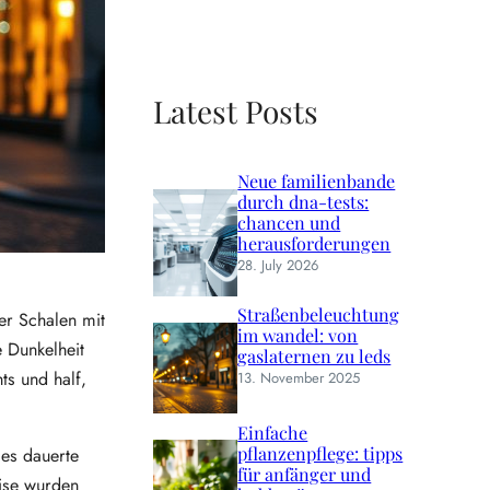
Latest Posts
Neue familienbande
durch dna-tests:
chancen und
herausforderungen
28. July 2026
Straßenbeleuchtung
er Schalen mit
im wandel: von
 Dunkelheit
gaslaternen zu leds
ts und half,
13. November 2025
Einfache
pflanzenpflege: tipps
 es dauerte
für anfänger und
eise wurden