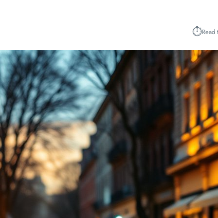
⏱︎
Read 