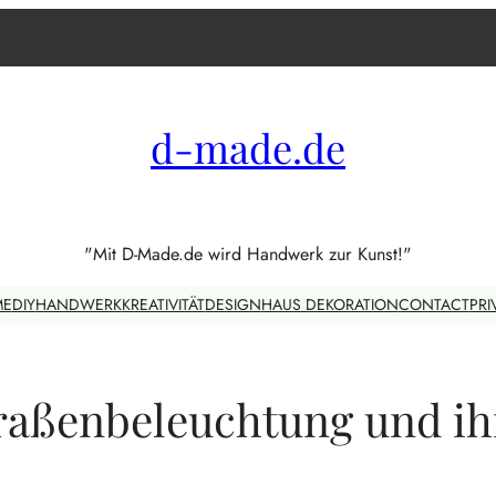
d-made.de
"Mit D-Made.de wird Handwerk zur Kunst!"
ME
DIY
HANDWERK
KREATIVITÄT
DESIGN
HAUS DEKORATION
CONTACT
PRI
traßenbeleuchtung und ih