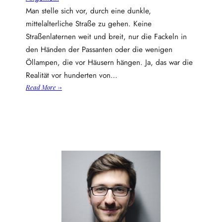
Man stelle sich vor, durch eine dunkle,
mittelalterliche Straße zu gehen. Keine
Straßenlaternen weit und breit, nur die Fackeln in
den Händen der Passanten oder die wenigen
Öllampen, die vor Häusern hängen. Ja, das war die
Realität vor hunderten von…
:
Read More →
S
t
r
a
ß
e
n
b
e
l
e
u