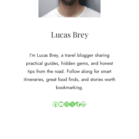
c
h
t
u
n
Lucas Brey
g
i
m
I’m Lucas Brey, a travel blogger sharing
w
practical guides, hidden gems, and honest
a
tips from the road. Follow along for smart
n
itineraries, great food finds, and stories worth
d
e
bookmarking.
l
:
Facebook
YouTube
Instagram
X
TikTok
LinkedIn
v
o
n
g
a