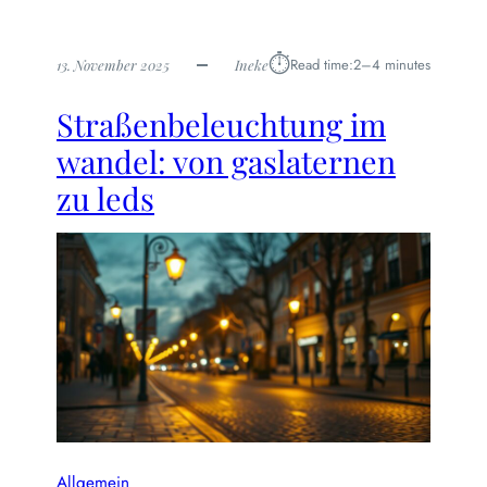
⏱︎
Read time:
2–4 minutes
13. November 2025
Ineke
Straßenbeleuchtung im
wandel: von gaslaternen
zu leds
Allgemein